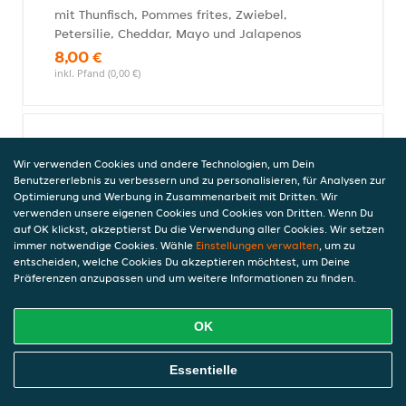
mit Thunfisch, Pommes frites, Zwiebel,
Petersilie, Cheddar, Mayo und Jalapenos
8,00 €
inkl. Pfand (0,00 €)
Hot Chicken Tacco
Wir verwenden Cookies und andere Technologien, um Dein
mit saftig, gegrilltem Hähnchenfilet,
Benutzererlebnis zu verbessern und zu personalisieren, für Analysen zur
Jalapenos und Hot Chilisauce
Optimierung und Werbung in Zusammenarbeit mit Dritten. Wir
8,00 €
verwenden unsere eigenen Cookies und Cookies von Dritten. Wenn Du
auf OK klickst, akzeptierst Du die Verwendung aller Cookies. Wir setzen
inkl. Pfand (0,00 €)
immer notwendige Cookies. Wähle
Einstellungen verwalten
, um zu
entscheiden, welche Cookies Du akzeptieren möchtest, um Deine
Präferenzen anzupassen und um weitere Informationen zu finden.
Classic Beef Taco
OK
mit saftig, gegrilltem Kalbfleisch und
Sweet Chilisauce
Online Essen Bestellen
9,00 €
Essentielle
inkl. Pfand (0,00 €)